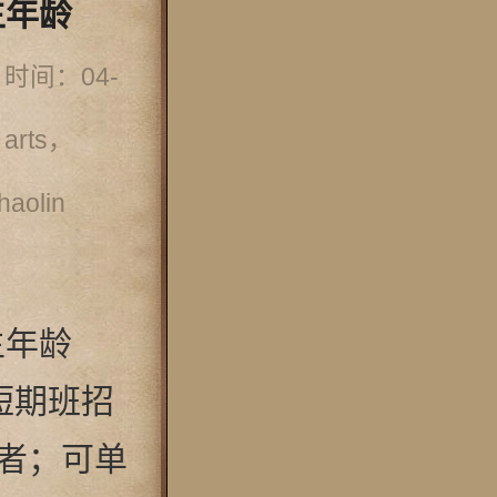
生年龄
间：04-
 arts，
haolin
生年龄
短期班招
术者；可单