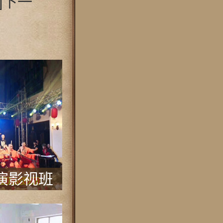
e]下一
演影视班