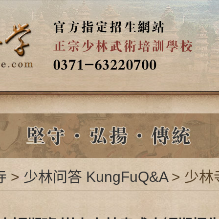
寺
>
少林问答 KungFuQ&A
> 少林寺成人短期班/嵩山