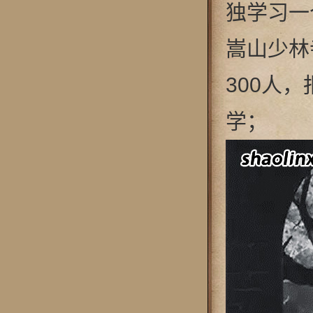
独学习一
嵩山少林寺
300人
学；