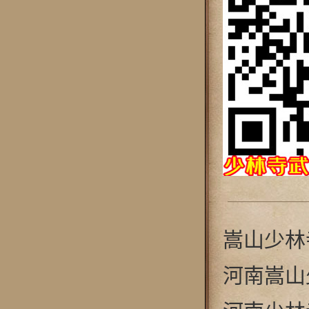
嵩山少林寺[
河南嵩山