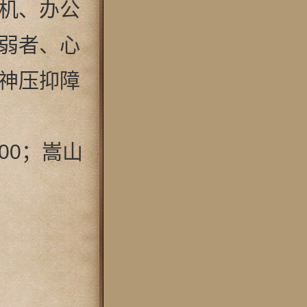
机、办公
弱者、心
神压抑障
700；嵩山