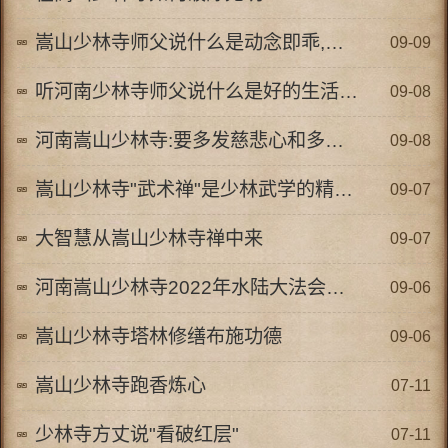
嵩山少林寺师父说什么是动念即乖,一说就错
09-09
听河南少林寺师父说什么是好的生活方式
09-08
河南嵩山少林寺:要多发慈悲心和多做积德事
09-08
嵩山少林寺"武术禅"是少林武学的精神所在
09-07
大智慧从嵩山少林寺禅中来
09-07
河南嵩山少林寺2022年水陆大法会活动
09-06
嵩山少林寺塔林修缮布施功德
09-06
嵩山少林寺跑香炼心
07-11
少林寺方丈说"看破红层"
07-11