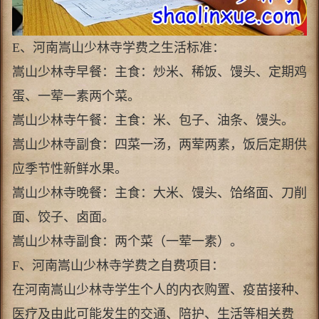
E、河南嵩山少林寺学费之生活标准：
嵩山少林寺早餐：主食：炒米、稀饭、馒头、定期鸡
蛋、一荤一素两个菜。
嵩山少林寺午餐：主食：米、包子、油条、馒头。
嵩山少林寺副食：四菜一汤，两荤两素，饭后定期供
应季节性新鲜水果。
嵩山少林寺晚餐：主食：大米、馒头、饸络面、刀削
面、饺子、卤面。
嵩山少林寺副食：两个菜（一荤一素）。
F、河南嵩山少林寺学费之自费项目：
在河南嵩山少林寺学生个人的内衣购置、疫苗接种、
医疗及由此可能发生的交通、陪护、生活等相关费