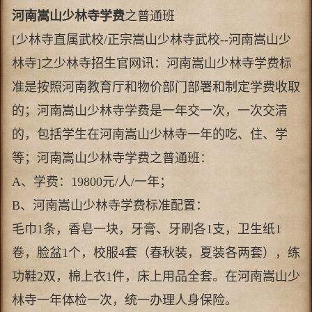
河南嵩山少林寺学费
之普通班
[少林寺直属武校/正宗嵩山少林寺武校--河南嵩山少
林寺]之少林寺招生官网讯：河南嵩山少林寺学费标
准是按照河南教育厅和物价部门部署和制定学费收取
的；河南嵩山少林寺学费是一年交一次，一次交清
的，包括学生在河南嵩山少林寺一年的吃、住、学
等；河南嵩山少林寺学费之普通班：
A、学费：19800元/人/一年；
B、河南嵩山少林寺学费标准配置：
毛巾1条，香皂一块，牙膏、牙刷各1支，卫生纸1
卷，脸盆1个，校服4套（春秋装，夏装各两套），练
功鞋2双，棉上衣1件，床上用品全套。在河南嵩山少
林寺一年体检一次，统一办理人身保险。