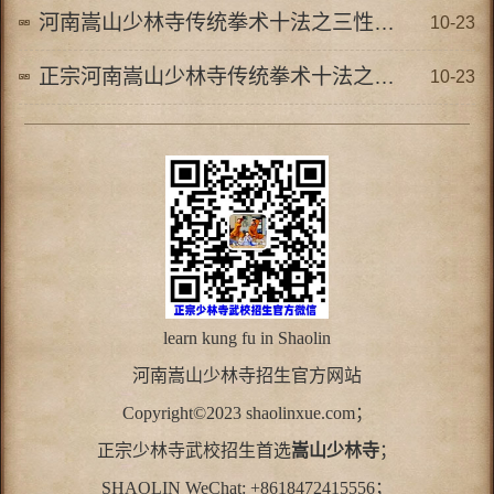
河南嵩山少林寺传统拳术十法之三性调养法
10-23
正宗河南嵩山少林寺传统拳术十法之内劲法
10-23
learn kung fu in Shaolin
河南
嵩山少林寺
招生官方网站
Copyright©2023 shaolinxue.com；
正宗少林寺武校招生首选
嵩山少林寺
；
SHAOLIN WeChat: +8618472415556；