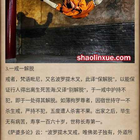
3.一戒一解脱
戒者，梵语毗尼，又名波罗提木叉，此译“保解脱”，以能保
证行人得出离生死苦海;又译“别解脱”，于一戒中护持不
犯，即于一处得其解脱。如薄拘罗尊者，因宿世持守一不
杀生戒，严持不犯，五度遭人杀害不果。出家之后，毕生
无有病苦，寿享一百六十岁，世称长寿第一。
《萨婆多论》云：“波罗提木叉戒，唯佛弟子独有，外道所