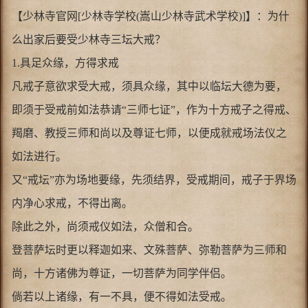
【少林寺官网[少林寺学校(嵩山少林寺武术学校)]】：为什
么出家后要受少林寺三坛大戒？
1.具足众缘，方得求戒
凡戒子意欲求受大戒，须具众缘，其中以临坛大德为要，
即须于受戒前如法恭请“三师七证”，作为十方戒子之得戒、
羯磨、教授三师和尚以及尊证七师，以便成就戒场法仪之
如法进行。
又“戒坛”亦为场地要缘，先须结界，受戒期间，戒子于界场
内净心求戒，不得出离。
除此之外，尚须戒仪如法，众僧和合。
登菩萨坛时更以释迦如来、文殊菩萨、弥勒菩萨为三师和
尚，十方诸佛为尊证，一切菩萨为同学伴侣。
倘若以上诸缘，有一不具，便不得如法受戒。