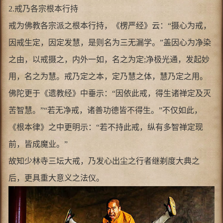
2.戒乃各宗根本行持
戒为佛教各宗派之根本行持，《楞严经》云：“摄心为戒，
因戒生定，因定发慧，是则名为三无漏学。”盖因心为净染
之由，以戒摄之，内外一如，名之为定;净极光通，发起妙
用，名之为慧。戒乃定之本，定乃慧之体，慧乃定之用。
佛陀更于《遗教经》中垂示：“因依此戒，得生诸禅定及灭
苦智慧。”“若无净戒，诸善功德皆不得生。”不仅如此，
《根本律》之中更明示：“若不持此戒，纵有多智禅定现
前，皆成魔业。”
故知少林寺三坛大戒，乃发心出尘之行者继剃度大典之
后，更具重大意义之法仪。