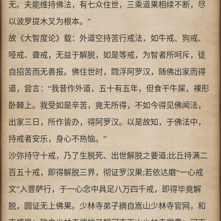
无。夫能维持佛法，有七众住世，三乘道果相续不断，尽
以波罗提木叉为根本。”
故《大智度论》载：外道空持苦行戒法，如牛戒、狗戒、
哑戒、聋戒，无益于解脱，如是等戒，为智者所呵斥，徒
自招苦而无善报。佛住世时，閰浮阿罗汉，随佛出家而得
道，尝言：“我昔作外道，五十有五年，但食干牛屎，裸形
卧棘上。我受如是辛苦，竟无所得，不如今得见佛闻法，
出家三日，所作皆办，得阿罗汉。以是故知，于佛法中，
持戒者安乐，身心不热恼。”
沙弥持守十戒，乃了生脱死、出世解脱之要道;比丘持满二
百五十戒，即得解脱三界，彻证罗汉果;若依达磨“一心戒
文”入菩萨行，于一心念中具足八万四千戒，即得毕竟解
脱，圆证无上佛果。少林寺弟子摘自嵩山少林寺官网，和