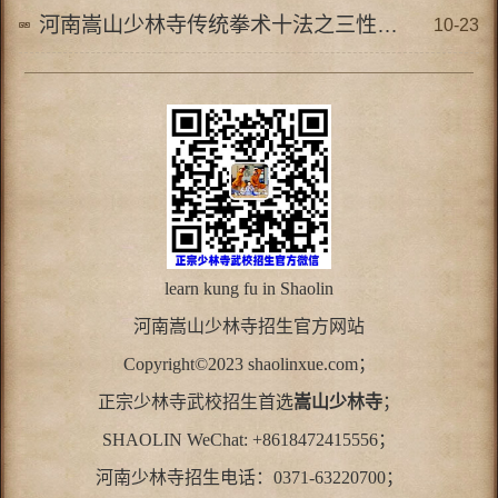
河南嵩山少林寺传统拳术十法之三性调养法
10-23
learn kung fu in Shaolin
河南
嵩山少林寺
招生官方网站
Copyright©2023 shaolinxue.com；
正宗少林寺武校招生首选
嵩山少林寺
；
SHAOLIN WeChat: +8618472415556；
河南少林寺招生电话：0371-63220700；