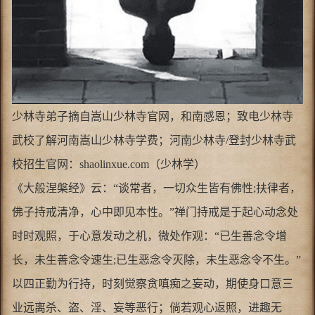
少林寺弟子摘自嵩山少林寺官网，和南感恩；致电少林寺
武校了解河南嵩山少林寺学费；河南少林寺/登封少林寺武
校招生官网：shaolinxue.com（少林学）
《大般涅槃经》云：“谈常者，一切众生皆有佛性;扶律者，
佛子持戒清净，心中即见本性。”禅门持戒是于起心动念处
时时观照，于心意发动之机，微处作观：“已生善念令增
长，未生善念令速生;已生恶念令灭除，未生恶念令不生。”
以四正勤为行持，时刻觉察贪嗔痴之妄动，期使身口意三
业远离杀、盗、淫、妄等恶行；倘若观心返照，进趣无