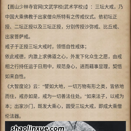
【嵩山少林寺官网[文武学校(武术学校)]】：三坛大戒，乃
中国大乘佛教于出家僧众所特有之传戒仪式。依初坛正
授、二坛正授以及三坛正授，分别传授沙弥戒、比丘戒、
出家菩萨戒。
戒子于正授三坛大戒时，领悟自性戒体；
依此戒德，内激上求佛道之心，外发下化众生之愿，由戒
相之行持任运于日用中，规范身心，进而藉事显理，契悟
如来自性。
《大智度论》云：“譬如大地，一切万物有形之类，皆依地
而住，戒亦如是，戒为一切善法住处。”如来法子，以戒为
本；出家沙门，既发大乘心，圆受三坛大戒，即成大乘僧
伦法器。