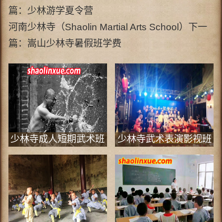
篇：
少林游学夏令营
河南少林寺（Shaolin Martial Arts School）下一
篇：
嵩山少林寺暑假班学费
少林寺成人短期武术班
少林寺武术表演影视班